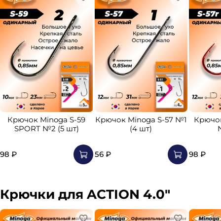
Крючок Minoga S-59
Крючок Minoga S-57 №1
Крючок
SPORT №2 (5 шт)
(4 шт)
98 ₽
56 ₽
98 ₽
Крючки для ACTION 4.0"