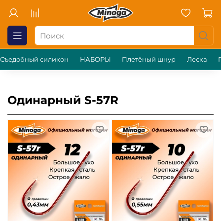
Съедобный силикон
НАБОРЫ
Плетёный шнур
Леска
Одинарный S-57R