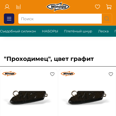
Съедобный силикон
НАБОРЫ
Плетёный шнур
Леска
"Проходимец", цвет графит