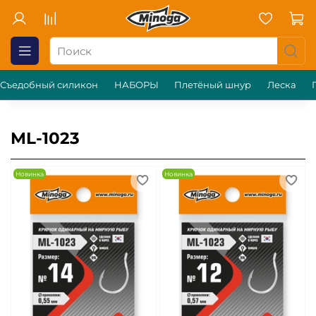
Съедобный силикон
НАБОРЫ
Плетёный шнур
Леска
ML-1023
Новинка
Новинка