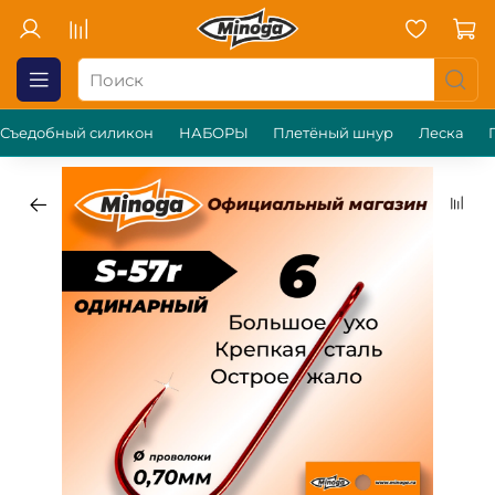
Съедобный силикон
НАБОРЫ
Плетёный шнур
Леска