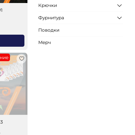
Крючки
1
Фурнитура
₽
Поводки
Мерч
ние
#3
₽