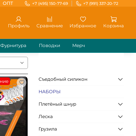
ОПТ
+7 (495) 150-77-69
+7 (991) 337-20-72
Профиль
Сравнение
Избранное
Корзина
Фурнитура
Поводки
Мерч
Съедобный силикон
ние
НАБОРЫ
Плетёный шнур
Леска
Грузила