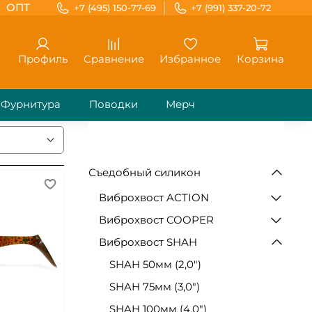
ОПТ
+7 (495) 150-77-69
+7 (991) 337-20-72
Профиль
Сравнение
Избранное
Корзина
Фурнитура
Поводки
Мерч
Съедобный силикон
Виброхвост ACTION
Виброхвост COOPER
Виброхвост SHAH
SHAH 50мм (2,0")
SHAH 75мм (3,0")
SHAH 100мм (4,0")