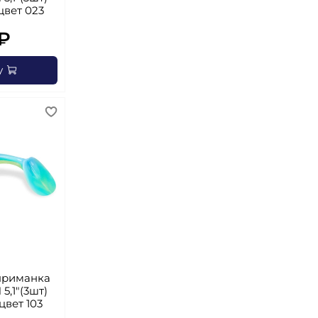
 цвет 023
₽
у
приманка
5,1"(3шт)
 цвет 103