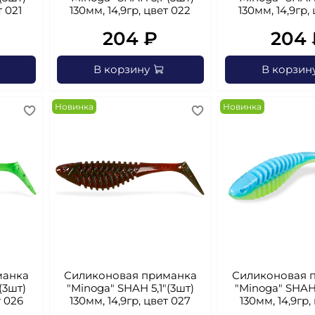
т 021
130мм, 14,9гр, цвет 022
130мм, 14,9гр,
204 ₽
204 
В корзину
В корзин
Новинка
Новинка
манка
Силиконовая приманка
Силиконовая 
(3шт)
"Minoga" SHAH 5,1"(3шт)
"Minoga" SHAH 
т 026
130мм, 14,9гр, цвет 027
130мм, 14,9гр,