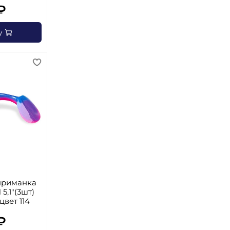
₽
у
приманка
5,1"(3шт)
 цвет 114
₽