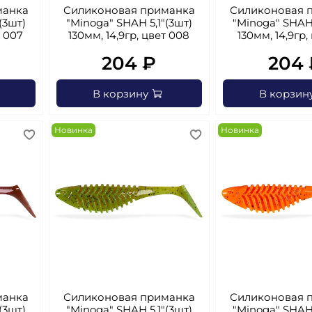
манка
Силиконовая приманка
Силиконовая 
(3шт)
"Minoga" SHAH 5,1"(3шт)
"Minoga" SHAH 
т 007
130мм, 14,9гр, цвет 008
130мм, 14,9гр,
204 ₽
204 
В корзину
В корзин
Новинка
Новинка
манка
Силиконовая приманка
Силиконовая 
(3шт)
"Minoga" SHAH 5,1"(3шт)
"Minoga" SHAH 