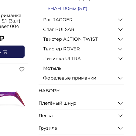
SHAH 130мм (5,1")
приманка
Рак JAGGER
5,1"(3шт)
 цвет 004
Слаг PULSAR
₽
Твистер AСTION TWIST
Твистер ROVER
у
Личинка ULTRA
Мотыль
Форелевые приманки
НАБОРЫ
Плетёный шнур
Леска
Грузила