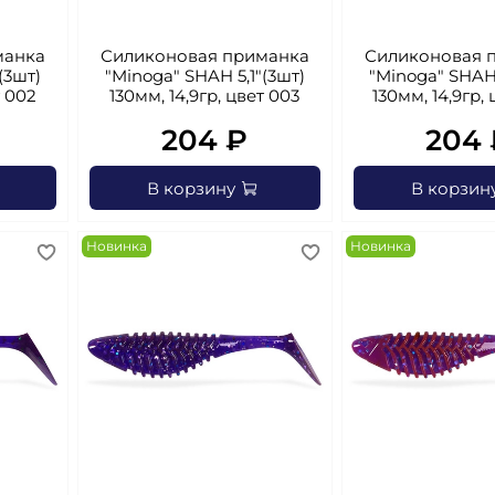
манка
Силиконовая приманка
Силиконовая 
(3шт)
"Minoga" SHAH 5,1"(3шт)
"Minoga" SHAH 
т 002
130мм, 14,9гр, цвет 003
130мм, 14,9гр,
204 ₽
204 
В корзину
В корзин
Новинка
Новинка