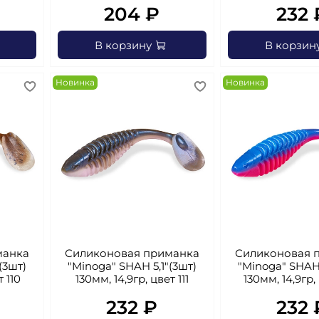
204 ₽
232 
В корзину
В корзин
Новинка
Новинка
манка
Силиконовая приманка
Силиконовая 
(3шт)
"Minoga" SHAH 5,1"(3шт)
"Minoga" SHAH 
т 110
130мм, 14,9гр, цвет 111
130мм, 14,9гр,
232 ₽
232 