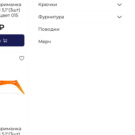
Крючки
приманка
5,1"(3шт)
 цвет 015
Фурнитура
₽
Поводки
у
Мерч
приманка
5,1"(3шт)