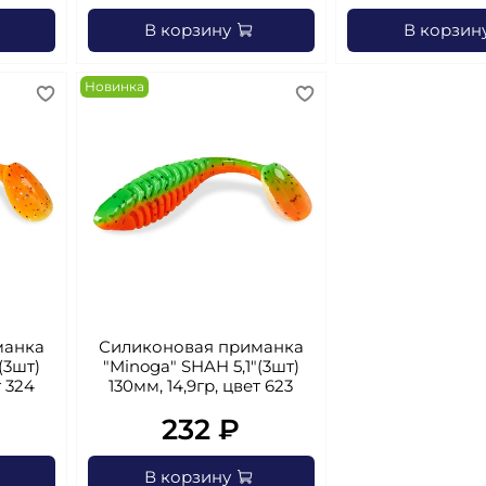
В корзину
В корзин
Новинка
манка
Силиконовая приманка
(3шт)
"Minoga" SHAH 5,1"(3шт)
т 324
130мм, 14,9гр, цвет 623
232 ₽
В корзину