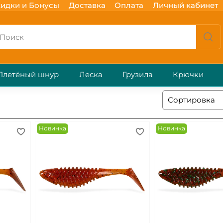
идки и Бонусы
Доставка
Оплата
Личный кабинет
Плетёный шнур
Леска
Грузила
Крючки
Новинка
Новинка