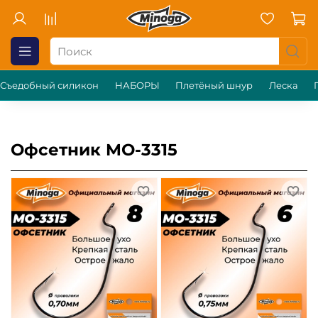
Съедобный силикон
НАБОРЫ
Плетёный шнур
Леска
Офсетник MO-3315