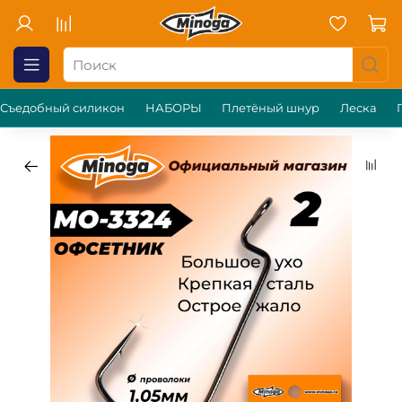
Съедобный силикон
НАБОРЫ
Плетёный шнур
Леска