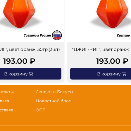
Г", цвет оранж, 30гр.(3шт)
"ДЖИГ-РИГ", цвет оранж, 
193.00 ₽
193.00 ₽
В корзину
В корзину
нтакты
Скидки и Бонусы
лата
Новостной блог
ставка
ОПТ