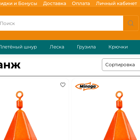
идки и Бонусы
Доставка
Оплата
Личный кабинет
Плетёный шнур
Леска
Грузила
Крючки
ранж