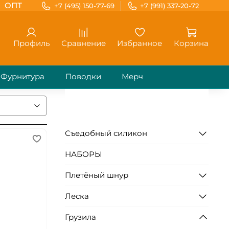
ОПТ
+7 (495) 150-77-69
+7 (991) 337-20-72
Профиль
Сравнение
Избранное
Корзина
Фурнитура
Поводки
Мерч
Съедобный силикон
НАБОРЫ
Плетёный шнур
Леска
Грузила