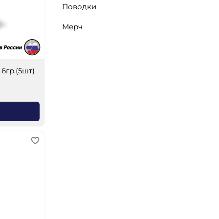
Поводки
Мерч
6гр.(5шт)