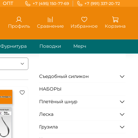
ОПТ
+7 (495) 150-77-69
+7 (991) 337-20-72
Профиль
Сравнение
Избранное
Корзина
Фурнитура
Поводки
Мерч
Съедобный силикон
НАБОРЫ
Плетёный шнур
Леска
Грузила