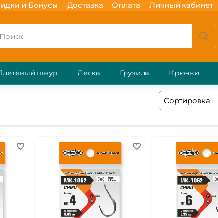
идки и Бонусы
Доставка
Оплата
Личный кабинет
Плетёный шнур
Леска
Грузила
Крючки