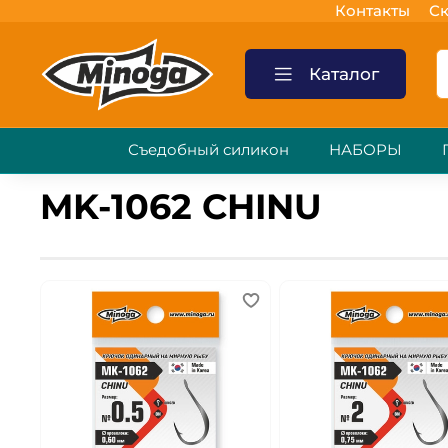
Контакты
Ск
Каталог
Съедобный силикон
НАБОРЫ
MK-1062 CHINU