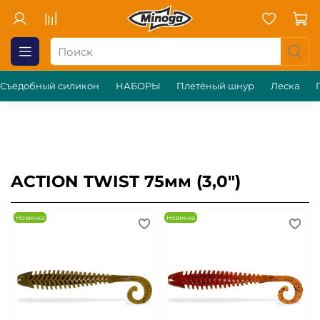
Съедобный силикон
НАБОРЫ
Плетёный шнур
Леска
AСTION TWIST 75мм (3,0")
Новинка
Новинка