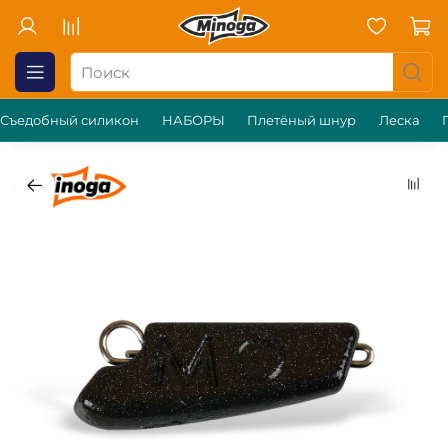
Съедобный силикон
НАБОРЫ
Плетёный шнур
Леска