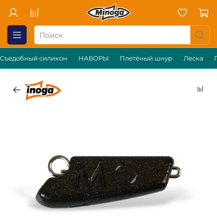
Съедобный силикон
НАБОРЫ
Плетёный шнур
Леска