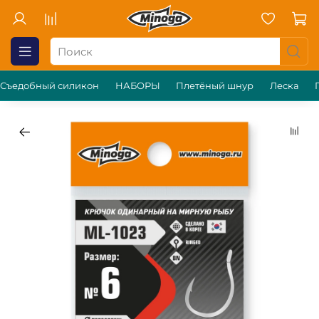
Съедобный силикон
НАБОРЫ
Плетёный шнур
Леска