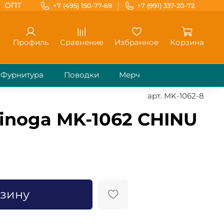
ОПТ
+7 (495) 150-77-69
+7 (991) 337-20-72
Профиль
Сравнение
Избранное
Корзина
Фурнитура
Поводки
Мерч
арт.
MK-1062-8
inoga MK-1062 CHINU
рзину