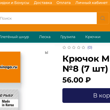
идки и Бонусы
Доставка
Оплата
Личный кабинет
Плетёный шнур
Леска
Грузила
Крючки
(0)
Крючок M
№8 (7 шт)
56.00 ₽
В ко