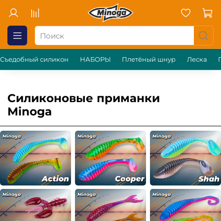
Съедобный силикон
НАБОРЫ
Плетёный шнур
Леска
Силиконовые приманки
Minoga