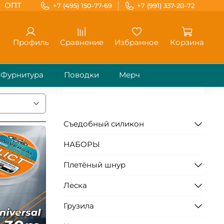
ОПТ
+7 (495) 150-77-69
+7 (991) 337-20-72
Профиль
Сравнение
Избранное
Корзина
Фурнитура
Поводки
Мерч
Съедобный силикон
НАБОРЫ
Плетёный шнур
Леска
Грузила