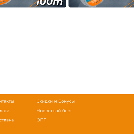
нтакты
Скидки и Бонусы
лата
Новостной блог
ставка
ОПТ