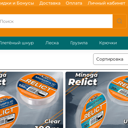
идки и Бонусы
Доставка
Оплата
Личный кабинет
Плетёный шнур
Леска
Грузила
Крючки