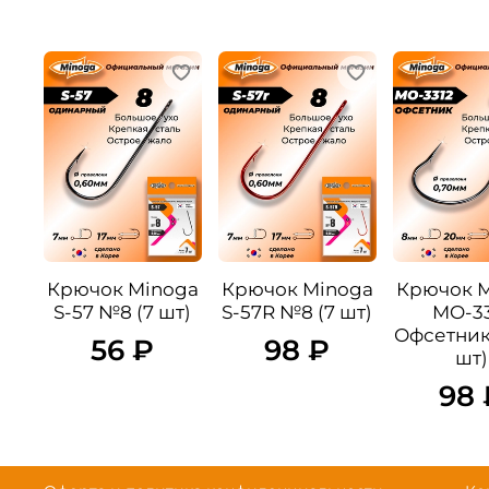
Крючок Minoga
Крючок Minoga
Крючок 
S-57 №8 (7 шт)
S-57R №8 (7 шт)
MO-33
Офсетник
56 ₽
98 ₽
шт)
98 