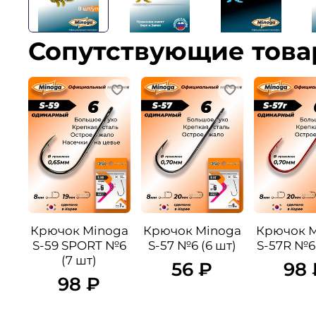
Сопутствующие тов
Крючок Minoga
Крючок Minoga
Крючок 
S-59 SPORT №6
S-57 №6 (6 шт)
S-57R №6 
(7 шт)
56 ₽
98 
98 ₽