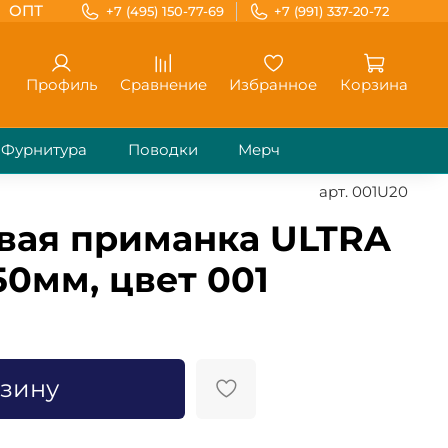
ОПТ
+7 (495) 150-77-69
+7 (991) 337-20-72
Профиль
Сравнение
Избранное
Корзина
Фурнитура
Поводки
Мерч
арт.
001U20
вая приманка ULTRA
50мм, цвет 001
рзину