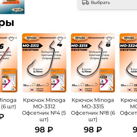
Выбрать
ары
Minoga
Крючок Minoga
Крючок Minoga
Крючо
(6 шт)
MO-3312
MO-3315
MO
Офсетник №4 (5
Офсетник №8 (6
Офсет
₽
шт)
шт)
98 ₽
98 ₽