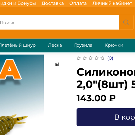
идки и Бонусы
Доставка
Оплата
Личный кабинет
Плетёный шнур
Леска
Грузила
Крючки
(0)
Силиконо
2,0"(8шт) 
143.00 ₽
В ко