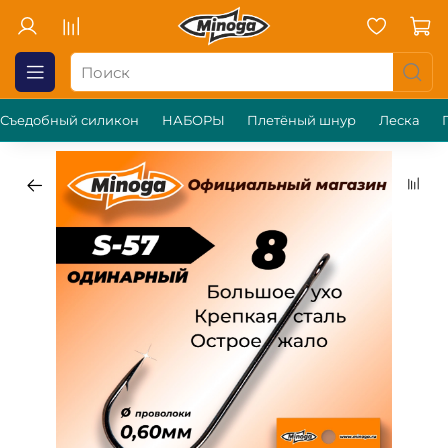
Съедобный силикон
НАБОРЫ
Плетёный шнур
Леска