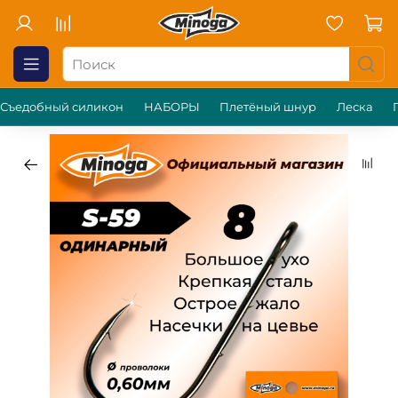
Съедобный силикон
НАБОРЫ
Плетёный шнур
Леска