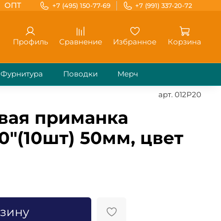
ОПТ
+7 (495) 150-77-69
+7 (991) 337-20-72
Профиль
Сравнение
Избранное
Корзина
Фурнитура
Поводки
Мерч
арт.
012P20
вая приманка
0"(10шт) 50мм, цвет
рзину