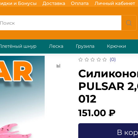
идки и Бонусы
Доставка
Оплата
Личный кабинет
Плетёный шнур
Леска
Грузила
Крючки
(0)
Силиконо
PULSAR 2,
012
151.00 ₽
В ко