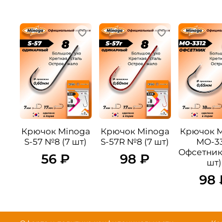
Крючок Minoga
Крючок Minoga
Крючок 
S-57 №8 (7 шт)
S-57R №8 (7 шт)
MO-33
Офсетник
56 ₽
98 ₽
шт)
98 