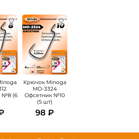
Minoga
Крючок Minoga
12
MO-3324
 №8 (6
Офсетник №10
(5 шт)
₽
98 ₽