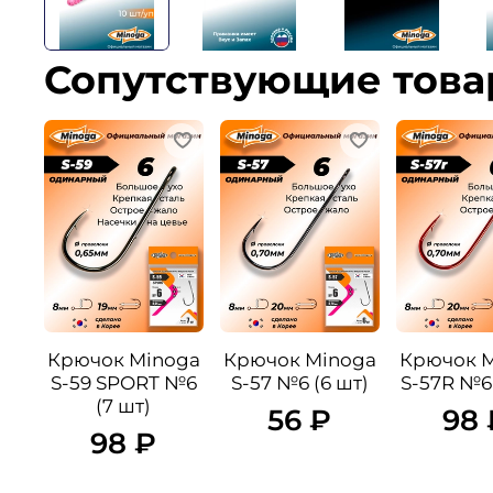
Сопутствующие тов
Крючок Minoga
Крючок Minoga
Крючок 
S-59 SPORT №6
S-57 №6 (6 шт)
S-57R №6 
(7 шт)
56 ₽
98 
98 ₽