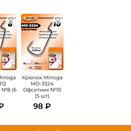
Minoga
Крючок Minoga
12
MO-3324
 №8 (6
Офсетник №10
(5 шт)
₽
98 ₽