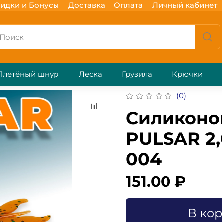
идки и Бонусы
Доставка
Оплата
Личный кабинет
Плетёный шнур
Леска
Грузила
Крючки
(0)
Силиконо
PULSAR 2,
004
151.00 ₽
В ко