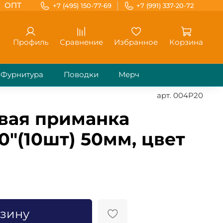
ОПТ
+7 (495) 150-77-69
+7 (991) 337-20-72
Профиль
Сравнение
Избранное
Корзина
Фурнитура
Поводки
Мерч
арт.
004P20
вая приманка
0"(10шт) 50мм, цвет
рзину