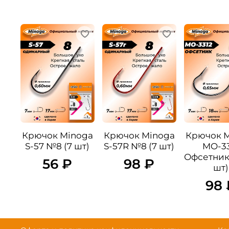
Крючок Minoga
Крючок Minoga
Крючок 
S-57 №8 (7 шт)
S-57R №8 (7 шт)
MO-33
Офсетник
56 ₽
98 ₽
шт)
98 