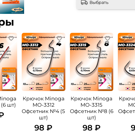
Выбрать
ары
Minoga
Крючок Minoga
Крючок Minoga
Крючо
(6 шт)
MO-3312
MO-3315
MO
Офсетник №4 (5
Офсетник №8 (6
Офсет
₽
шт)
шт)
98 ₽
98 ₽