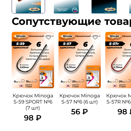
Сопутствующие тов
Крючок Minoga
Крючок Minoga
Крючок 
S-59 SPORT №6
S-57 №6 (6 шт)
S-57R №6 
(7 шт)
56 ₽
98 
98 ₽