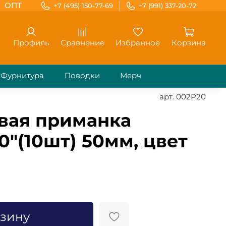
ОПТ
+7 (495) 150-77-69
+7 (991) 337-20-72
Профиль
Сравнение
Избранное
Корзина
Фурнитура
Поводки
Мерч
арт.
002P20
вая приманка
0"(10шт) 50мм, цвет
рзину