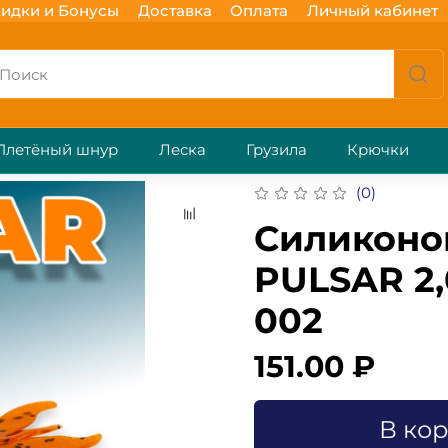
идки и Бонусы
Доставка
Оплата
Личный кабинет
Плетёный шнур
Леска
Грузила
Крючки
(0)
Силиконо
PULSAR 2,
002
151.00 ₽
В ко