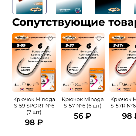
Сопутствующие тов
Крючок Minoga
Крючок Minoga
Крючок 
S-59 SPORT №6
S-57 №6 (6 шт)
S-57R №6 
(7 шт)
56 ₽
98 
98 ₽