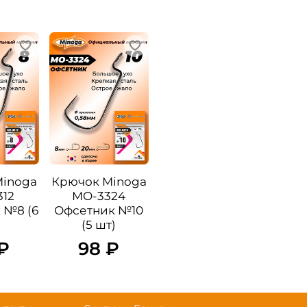
Minoga
Крючок Minoga
12
MO-3324
 №8 (6
Офсетник №10
(5 шт)
₽
98 ₽