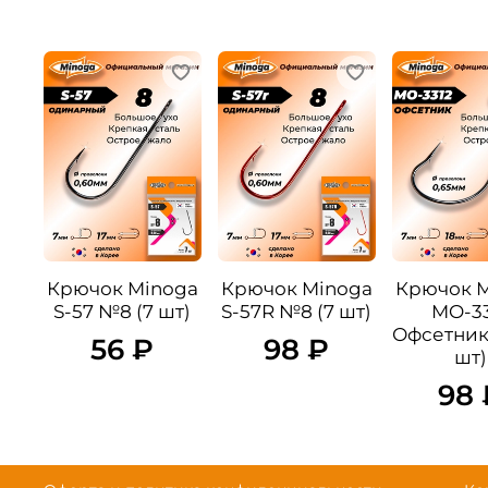
Крючок Minoga
Крючок Minoga
Крючок 
S-57 №8 (7 шт)
S-57R №8 (7 шт)
MO-33
Офсетник
56 ₽
98 ₽
шт)
98 