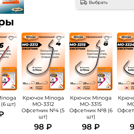
Выбрать
ары
Minoga
Крючок Minoga
Крючок Minoga
Крючо
(6 шт)
MO-3312
MO-3315
MO
Офсетник №4 (5
Офсетник №8 (6
Офсет
₽
шт)
шт)
98 ₽
98 ₽