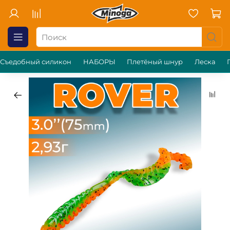
Съедобный силикон
НАБОРЫ
Плетёный шнур
Леска