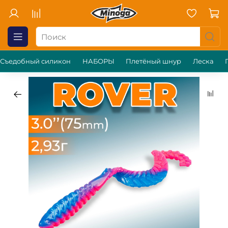
Съедобный силикон
НАБОРЫ
Плетёный шнур
Леска