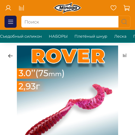
Съедобный силикон
НАБОРЫ
Плетёный шнур
Леска