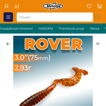
Съедобный силикон
НАБОРЫ
Плетёный шнур
Леска