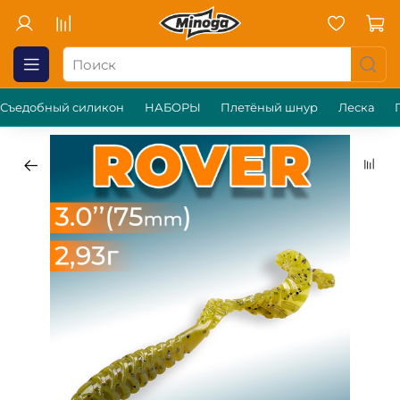
Съедобный силикон
НАБОРЫ
Плетёный шнур
Леска