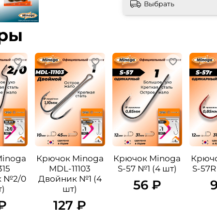
Выбрать
ары
Minoga
Крючок Minoga
Крючок Minoga
Крючо
15
MDL-11103
S-57 №1 (4 шт)
S-57R
к №2/0
Двойник №1 (4
56 ₽
т)
шт)
₽
127 ₽