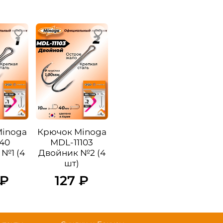
Minoga
Крючок Minoga
40
MDL-11103
№1 (4
Двойник №2 (4
шт)
 ₽
127 ₽