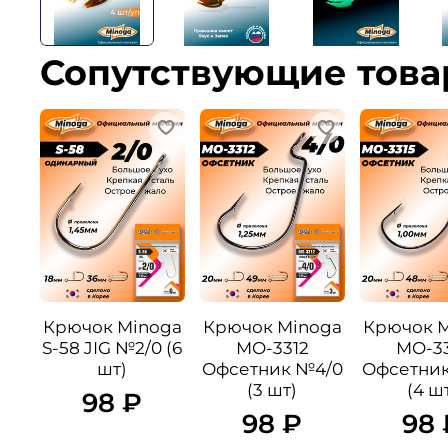
Сопутствующие тов
Крючок Minoga
Крючок Minoga
Крючок 
S-58 JIG №2/0 (6
MO-3312
MO-33
шт)
Офсетник №4/0
Офсетни
(3 шт)
(4 ш
98 ₽
98 ₽
98 