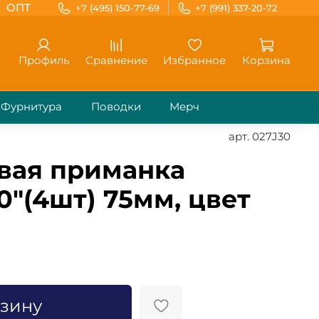
ОПТ
+7 (495) 150-77-69
+7 (991) 337-20-72
Профиль
Сравнение
Избранное
Корзина
Фурнитура
Поводки
Мерч
арт.
027J30
вая приманка
0"(4шт) 75мм, цвет
рзину