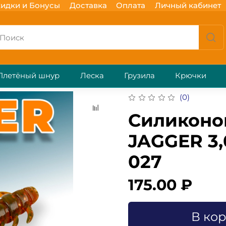
идки и Бонусы
Доставка
Оплата
Личный кабинет
Плетёный шнур
Леска
Грузила
Крючки
(0)
Силиконо
JAGGER 3,
027
175.00 ₽
В ко