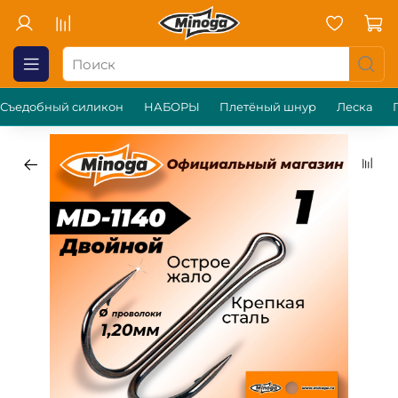
Съедобный силикон
НАБОРЫ
Плетёный шнур
Леска