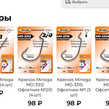
Выбрать
ары
Minoga
Крючок Minoga
Крючок Minoga
Крючо
(4 шт)
MO-3312
MO-3315
MO
Офсетник №2/0
Офсетник №1 (5
Офсет
₽
(4 шт)
шт)
98 ₽
98 ₽