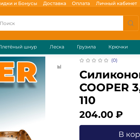
идки и Бонусы
Доставка
Оплата
Личный кабинет
Плетёный шнур
Леска
Грузила
Крючки
(0)
Силиконо
COOPER 3,
110
204.00 ₽
В ко