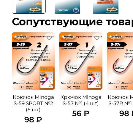
Сопутствующие тов
Крючок Minoga
Крючок Minoga
Крючок 
S-59 SPORT №2
S-57 №1 (4 шт)
S-57R №1 
(5 шт)
56 ₽
98 
98 ₽