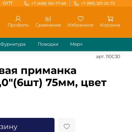
ОПТ
+7 (495) 150-77-69
+7 (991) 337-20-72
Профиль
Сравнение
Избранное
Корзина
Фурнитура
Поводки
Мерч
арт.
110C30
вая приманка
0"(6шт) 75мм, цвет
рзину