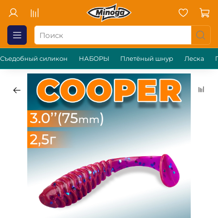
Съедобный силикон
НАБОРЫ
Плетёный шнур
Леска