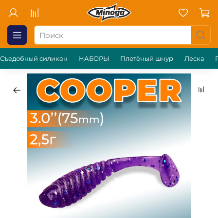
Съедобный силикон
НАБОРЫ
Плетёный шнур
Леска