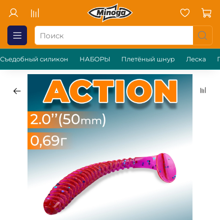
Съедобный силикон
НАБОРЫ
Плетёный шнур
Леска