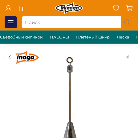
Съедобный силикон
НАБОРЫ
Плетёный шнур
Леска