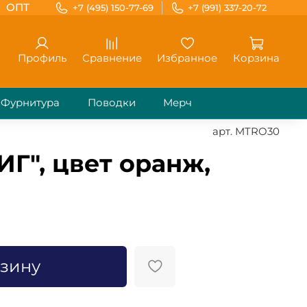
ОПТ
+7 (495) 150-77-69
+7 (991) 337-20-72
Профиль
Сравнение
Избранное
Корзина
Фурнитура
Поводки
Мерч
арт.
MTRO30
Г", цвет оранж,
)
рзину