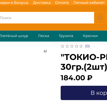
идки и Бонусы
Доставка
Оплата
Личный кабинет
Плетёный шнур
Леска
Грузила
Крючки
(0)
"ТОКИО-РИ
30гр.(2шт
184.00 ₽
В ко