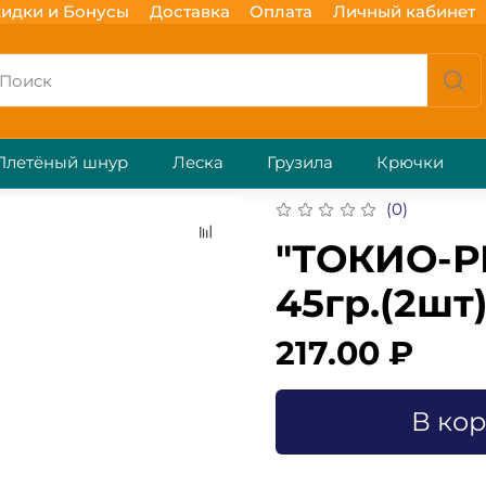
идки и Бонусы
Доставка
Оплата
Личный кабинет
Плетёный шнур
Леска
Грузила
Крючки
(0)
"ТОКИО-РИ
45гр.(2шт
217.00 ₽
В ко