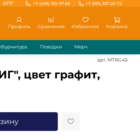
ОПТ
+7 (495) 150-77-69
+7 (991) 337-20-72
Профиль
Сравнение
Избранное
Корзина
Фурнитура
Поводки
Мерч
арт.
MTRG45
Г", цвет графит,
)
рзину