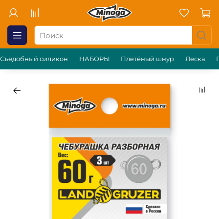
Съедобный силикон
НАБОРЫ
Плетёный шнур
Леска