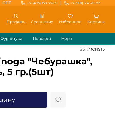
ОПТ
+7 (495) 150-77-69
+7 (991) 337-20-72
Профиль
Сравнение
Избранное
Корзина
Фурнитура
Поводки
Мерч
арт.
MCHST5
noga "Чебурашка",
, 5 гр.(5шт)
рзину