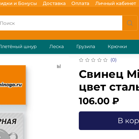
идки и Бонусы
Доставка
Оплата
Личный кабинет
Плетёный шнур
Леска
Грузила
Крючки
(0)
Свинец Mi
цвет сталь
106.00 ₽
В ко