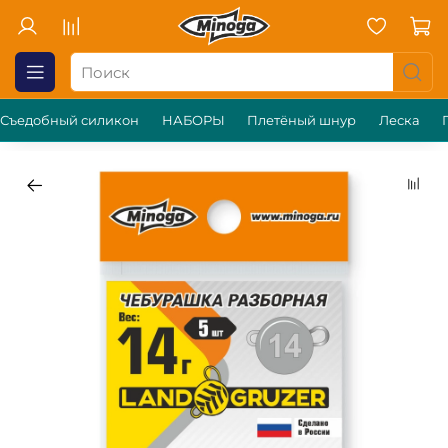
Съедобный силикон
НАБОРЫ
Плетёный шнур
Леска