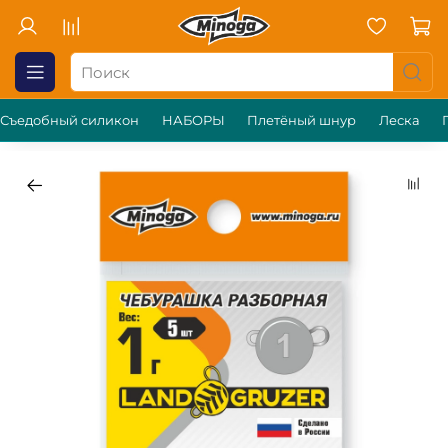
Съедобный силикон
НАБОРЫ
Плетёный шнур
Леска