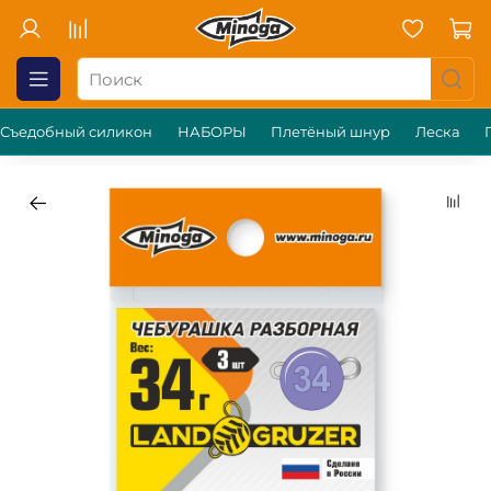
Съедобный силикон
НАБОРЫ
Плетёный шнур
Леска