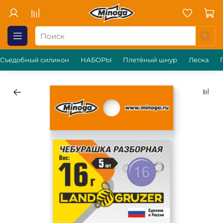
Съедобный силикон
НАБОРЫ
Плетёный шнур
Леска