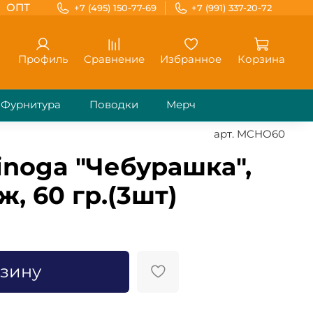
ОПТ
+7 (495) 150-77-69
+7 (991) 337-20-72
Профиль
Сравнение
Избранное
Корзина
Фурнитура
Поводки
Мерч
арт.
MCHO60
noga "Чебурашка",
ж, 60 гр.(3шт)
рзину