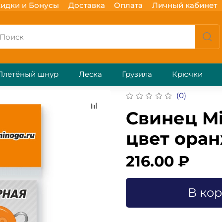
идки и Бонусы
Доставка
Оплата
Личный кабинет
Плетёный шнур
Леска
Грузила
Крючки
(0)
Свинец Mi
цвет оран
216.00 ₽
В ко