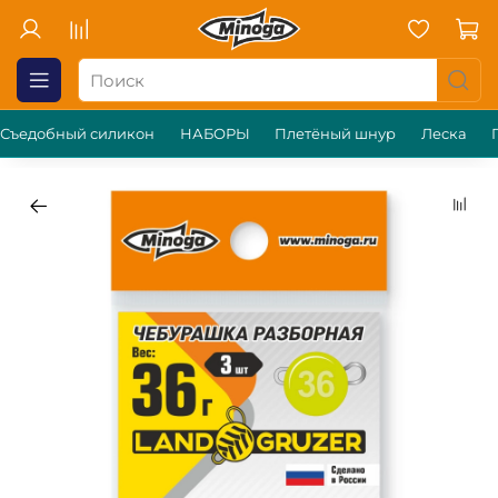
Съедобный силикон
НАБОРЫ
Плетёный шнур
Леска