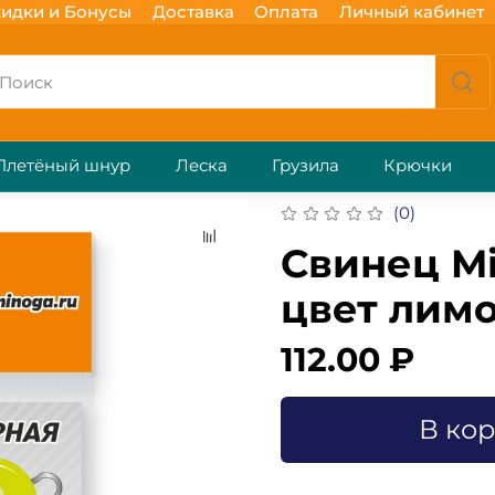
идки и Бонусы
Доставка
Оплата
Личный кабинет
Плетёный шнур
Леска
Грузила
Крючки
(0)
Свинец Mi
цвет лимон
112.00 ₽
В ко