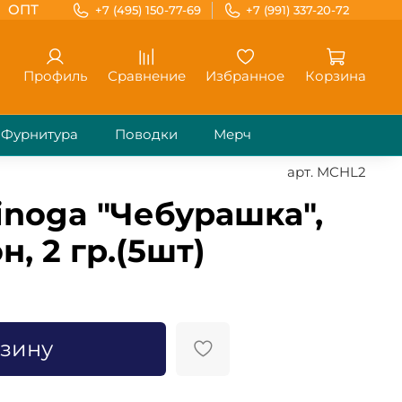
ОПТ
+7 (495) 150-77-69
+7 (991) 337-20-72
Профиль
Сравнение
Избранное
Корзина
Фурнитура
Поводки
Мерч
арт.
MCHL2
noga "Чебурашка",
, 2 гр.(5шт)
рзину