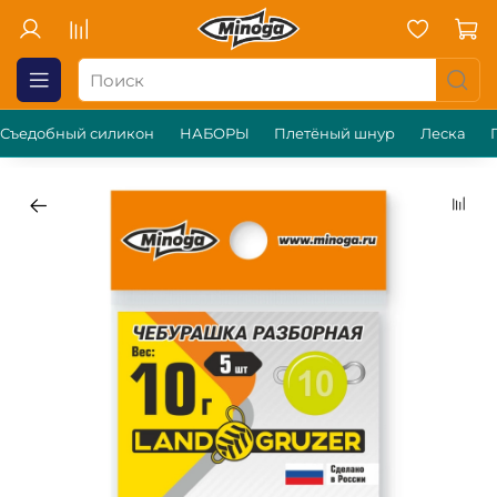
Съедобный силикон
НАБОРЫ
Плетёный шнур
Леска