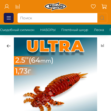
Съедобный силикон
НАБОРЫ
Плетёный шнур
Леска