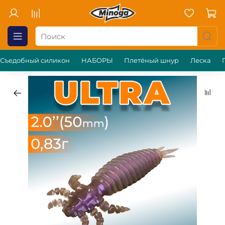
Съедобный силикон
НАБОРЫ
Плетёный шнур
Леска